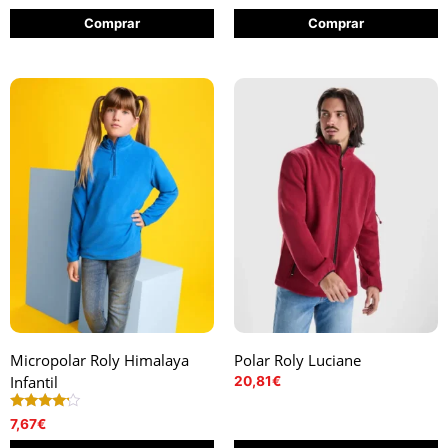
Comprar
Comprar
Micropolar Roly Himalaya
Polar Roly Luciane
Infantil
20,81
€
Valorado
7,67
€
con
4.00