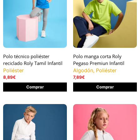
Polo técnico poliéster
Polo manga corta Roly
reciclado Roly Tamil Infantil
Pegaso Premiun Infantil
Poliéster
Algodón, Poliéster
8,89
€
7,89
€
Comprar
Comprar