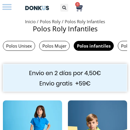
0
Bolsos con iniciales
Inicio
/
Polos Roly
/
Polos Roly Infantiles
Polos Roly Infantiles
Polos Unisex
Polos Mujer
Polos infantiles
Polo