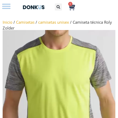
0
Bolsos con iniciales
Inicio
/
Camisetas
/
camisetas unisex
/ Camiseta técnica Roly
Zolder