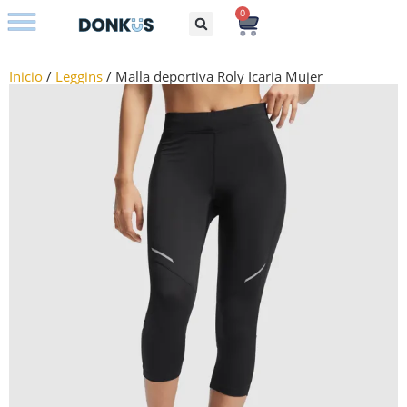
0
Bolsos con iniciales
Inicio
/
Leggins
/ Malla deportiva Roly Icaria Mujer