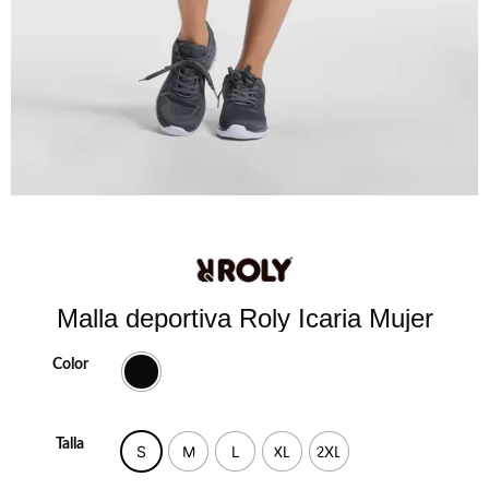
Malla deportiva Roly Icaria Mujer
Color
Talla
S
M
L
XL
2XL