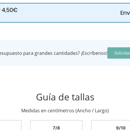
esupuesto para grandes cantidades? ¡Escríbenos!
Solicit
Guía de tallas
Medidas en centímetros (Ancho / Largo)
7/8
9/10