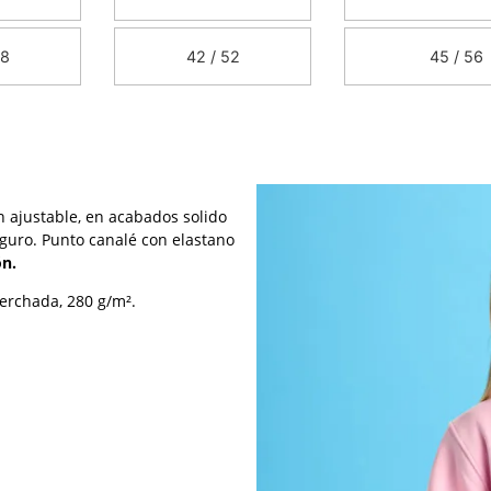
48
42 / 52
45 / 56
 ajustable, en acabados solido
anguro. Punto canalé con elastano
ón.
perchada, 280 g/m².