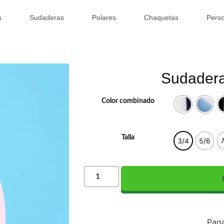
s
Sudaderas
Polares
Chaquetas
Perso
Sudadera 
Color combinado
Talla
3/4
5/6
Paga