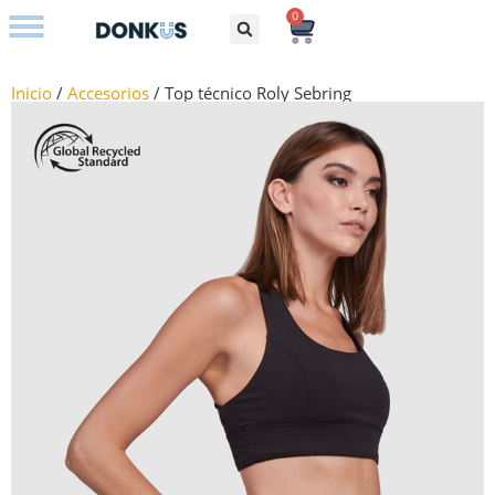
0
Bolsos con iniciales
Inicio
/
Accesorios
/ Top técnico Roly Sebring